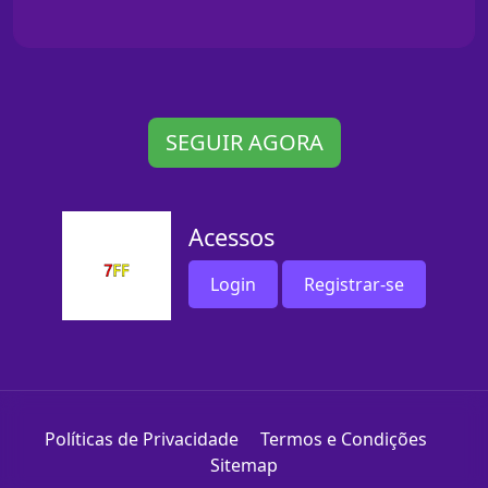
SEGUIR AGORA
Acessos
Login
Registrar-se
Políticas de Privacidade
Termos e Condições
Sitemap