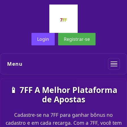
Login
Registrar-se
Menu
📱 7FF A Melhor Plataforma
de Apostas
Cadastre-se na 7FF para ganhar bônus no
cadastro e em cada recarga. Com a 7FF, você tem