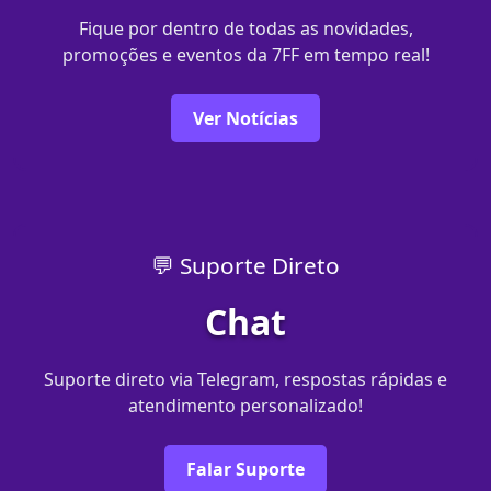
Fique por dentro de todas as novidades,
promoções e eventos da 7FF em tempo real!
Ver Notícias
💬 Suporte Direto
Chat
Suporte direto via Telegram, respostas rápidas e
atendimento personalizado!
Falar Suporte