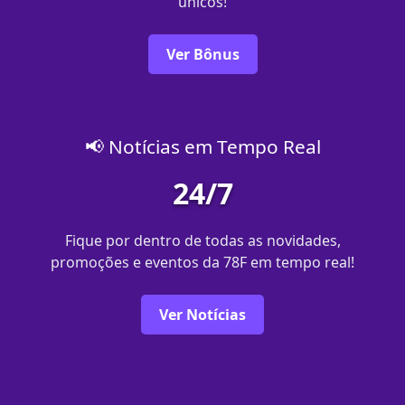
únicos!
Ver Bônus
📢 Notícias em Tempo Real
24/7
Fique por dentro de todas as novidades,
promoções e eventos da 78F em tempo real!
Ver Notícias