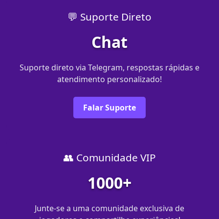
💬 Suporte Direto
Chat
Suporte direto via Telegram, respostas rápidas e
atendimento personalizado!
Falar Suporte
👥 Comunidade VIP
1000+
Junte-se a uma comunidade exclusiva de