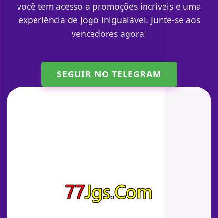
você tem acesso a promoções incríveis e uma
experiência de jogo inigualável. Junte-se aos
vencedores agora!
SEGUIR NO TELEGRAM