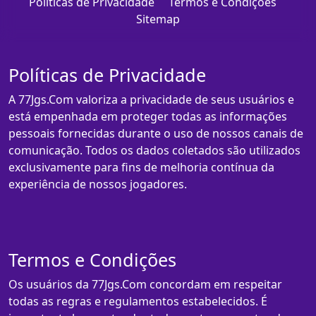
Políticas de Privacidade
Termos e Condições
Sitemap
Políticas de Privacidade
A 77Jgs.Com valoriza a privacidade de seus usuários e
está empenhada em proteger todas as informações
pessoais fornecidas durante o uso de nossos canais de
comunicação. Todos os dados coletados são utilizados
exclusivamente para fins de melhoria contínua da
experiência de nossos jogadores.
Termos e Condições
Os usuários da 77Jgs.Com concordam em respeitar
todas as regras e regulamentos estabelecidos. É