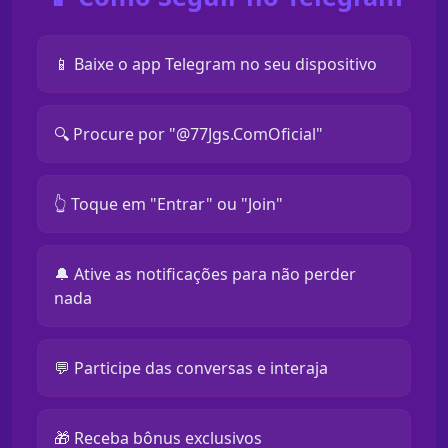
📱 Baixe o app Telegram no seu dispositivo
🔍 Procure por "@77Jgs.ComOficial"
👆 Toque em "Entrar" ou "Join"
🔔 Ative as notificações para não perder
nada
💬 Participe das conversas e interaja
🎁 Receba bônus exclusivos