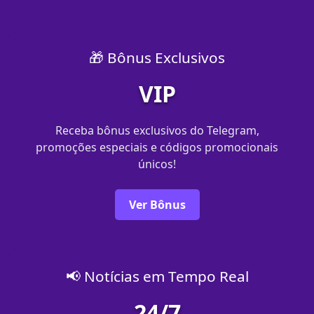
🎁 Bônus Exclusivos
VIP
Receba bônus exclusivos do Telegram,
promoções especiais e códigos promocionais
únicos!
Ver Bônus
📢 Notícias em Tempo Real
24/7