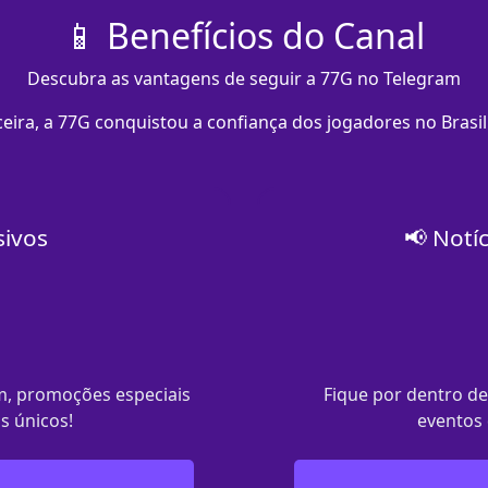
📱 Benefícios do Canal
Descubra as vantagens de seguir a 77G no Telegram
eira, a 77G conquistou a confiança dos jogadores no Brasil
sivos
📢 Notí
m, promoções especiais
Fique por dentro d
s únicos!
eventos