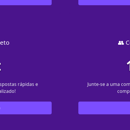
reto
👥 
t
espostas rápidas e
Junte-se a uma com
lizado!
compa
e