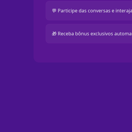
💬 Participe das conversas e interaj
🎁 Receba bônus exclusivos autom