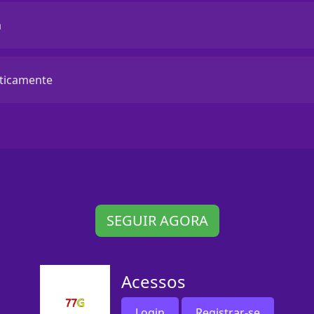
a
aticamente
SEGUIR AGORA
Acessos
Login
Registrar-se