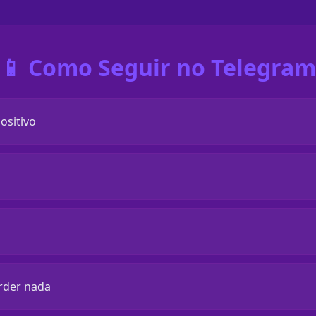
📱 Como Seguir no Telegram
ositivo
erder nada