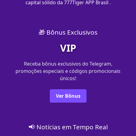
capital sólido da 777Tiger APP Brasil .
🎁 Bônus Exclusivos
VIP
Receba bônus exclusivos do Telegram,
promoções especiais e códigos promocionais
únicos!
Ver Bônus
📢 Notícias em Tempo Real