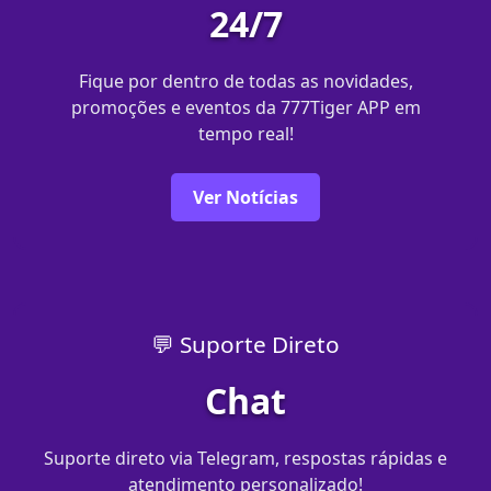
24/7
Fique por dentro de todas as novidades,
promoções e eventos da 777Tiger APP em
tempo real!
Ver Notícias
💬 Suporte Direto
Chat
Suporte direto via Telegram, respostas rápidas e
atendimento personalizado!