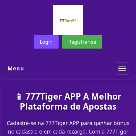
Login
Registrar-se
Menu
📱 777Tiger APP A Melhor
Plataforma de Apostas
Cadastre-se na 777Tiger APP para ganhar bônus
no cadastro e em cada recarga. Com a 777Tiger