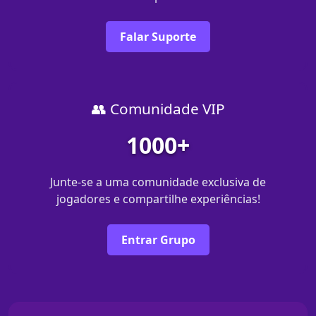
Falar Suporte
👥 Comunidade VIP
1000+
Junte-se a uma comunidade exclusiva de
jogadores e compartilhe experiências!
Entrar Grupo