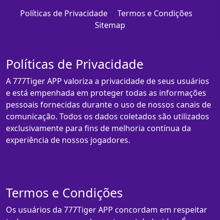
Políticas de Privacidade
Termos e Condições
Sitemap
Políticas de Privacidade
A 777Tiger APP valoriza a privacidade de seus usuários
e está empenhada em proteger todas as informações
pessoais fornecidas durante o uso de nossos canais de
comunicação. Todos os dados coletados são utilizados
exclusivamente para fins de melhoria contínua da
experiência de nossos jogadores.
Termos e Condições
Os usuários da 777Tiger APP concordam em respeitar