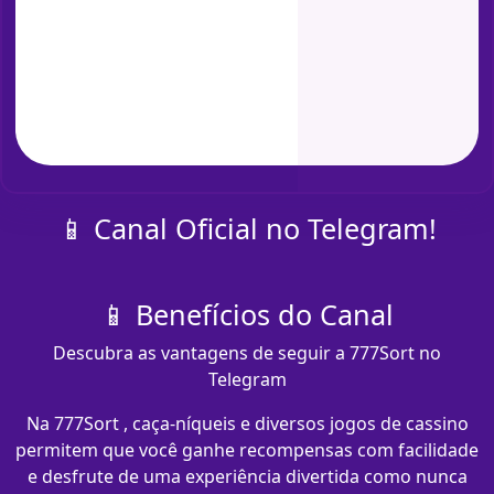
📱 Canal Oficial no Telegram!
📱 Benefícios do Canal
Descubra as vantagens de seguir a 777Sort no
Telegram
Na 777Sort , caça-níqueis e diversos jogos de cassino
permitem que você ganhe recompensas com facilidade
e desfrute de uma experiência divertida como nunca