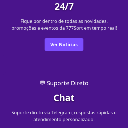
24/7
Fique por dentro de todas as novidades,
promoções e eventos da 777Sort em tempo real!
Ver Notícias
💬 Suporte Direto
Chat
Suporte direto via Telegram, respostas rápidas e
atendimento personalizado!