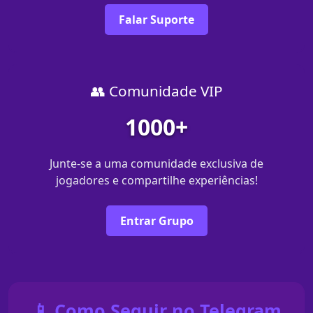
Falar Suporte
👥 Comunidade VIP
1000+
Junte-se a uma comunidade exclusiva de
jogadores e compartilhe experiências!
Entrar Grupo
📱 Como Seguir no Telegram