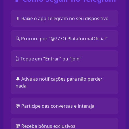
📱 Baixe o app Telegram no seu dispositivo
🔍 Procure por "@777O PlataformaOficial"
👆 Toque em "Entrar" ou "Join"
🔔 Ative as notificações para não perder
nada
💬 Participe das conversas e interaja
🎁 Receba bônus exclusivos