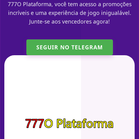
777O Plataforma, você tem acesso a promoções
incríveis e uma experiência de jogo inigualável.
Junte-se aos vencedores agora!
SEGUIR NO TELEGRAM