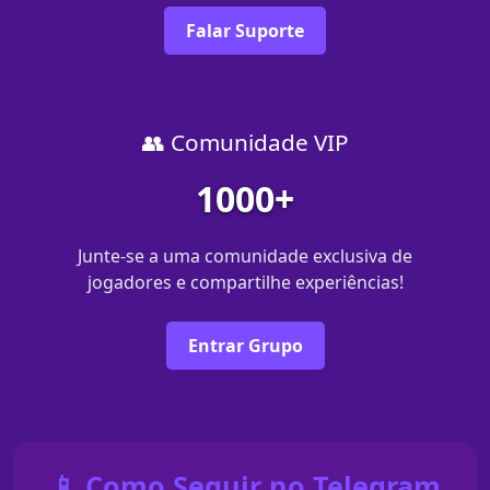
Falar Suporte
👥 Comunidade VIP
1000+
Junte-se a uma comunidade exclusiva de
jogadores e compartilhe experiências!
Entrar Grupo
📱 Como Seguir no Telegram