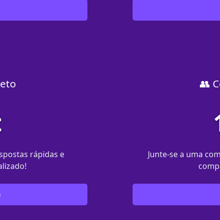
reto
👥 
t
espostas rápidas e
Junte-se a uma com
lizado!
compa
e