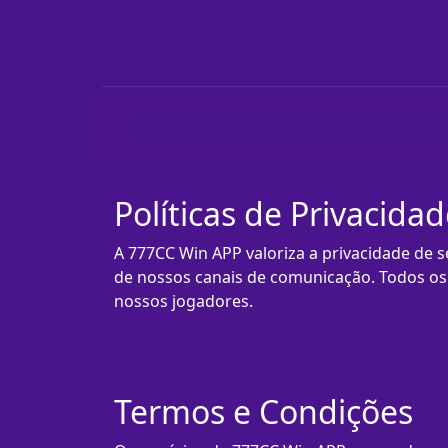
Políticas de Privacida
A 777CC Win APP valoriza a privacidade de
de nossos canais de comunicação. Todos os 
nossos jogadores.
Termos e Condições