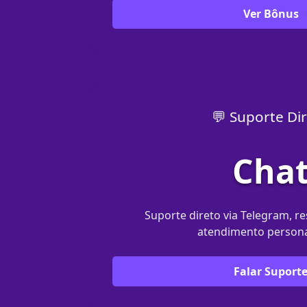
Ver Bônus
💬 Suporte Di
Cha
Suporte direto via Telegram, r
atendimento persona
Falar Suport