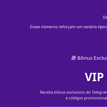
De
Esses números reforçam um cenário típico
🎁 Bônus Exclu
VIP
Receba bônus exclusivos do Telegra
e códigos promocionai