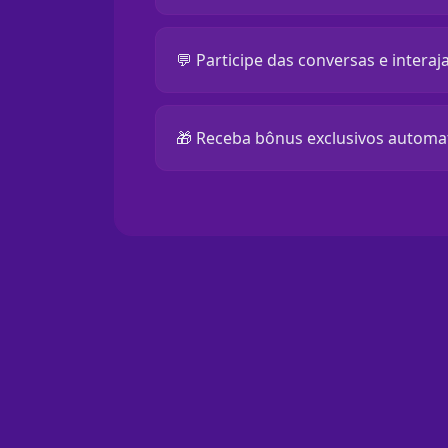
💬 Participe das conversas e interaj
🎁 Receba bônus exclusivos autom