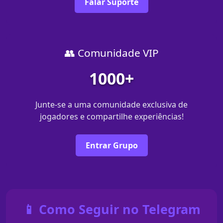
Falar Suporte
👥 Comunidade VIP
1000+
Junte-se a uma comunidade exclusiva de
jogadores e compartilhe experiências!
Entrar Grupo
📱 Como Seguir no Telegram