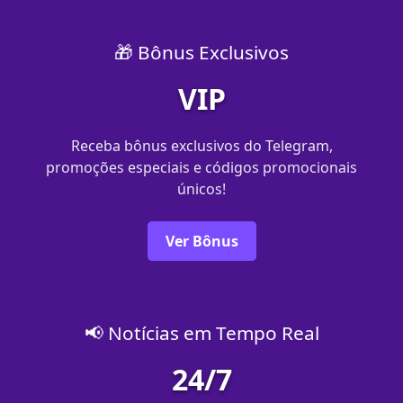
🎁 Bônus Exclusivos
VIP
Receba bônus exclusivos do Telegram,
promoções especiais e códigos promocionais
únicos!
Ver Bônus
📢 Notícias em Tempo Real
24/7