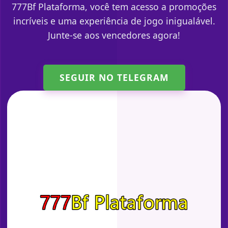
777Bf Plataforma, você tem acesso a promoções
incríveis e uma experiência de jogo inigualável.
Junte-se aos vencedores agora!
SEGUIR NO TELEGRAM