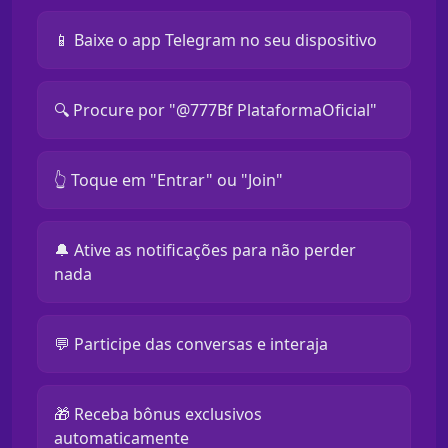
📱 Baixe o app Telegram no seu dispositivo
🔍 Procure por "@777Bf PlataformaOficial"
👆 Toque em "Entrar" ou "Join"
🔔 Ative as notificações para não perder
nada
💬 Participe das conversas e interaja
🎁 Receba bônus exclusivos
automaticamente