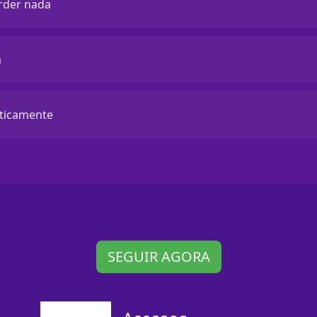
erder nada
a
aticamente
SEGUIR AGORA