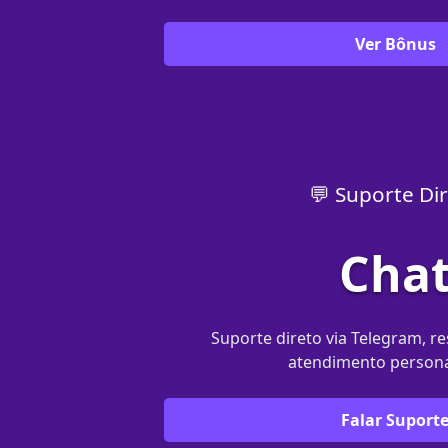
Ver Bônus
💬 Suporte Di
Cha
Suporte direto via Telegram, r
atendimento persona
Falar Suport