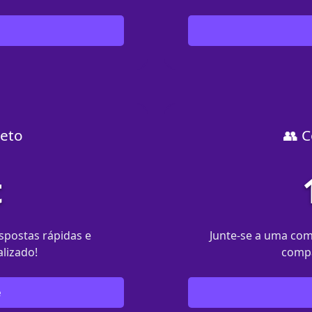
reto
👥 
t
espostas rápidas e
Junte-se a uma com
lizado!
compa
e