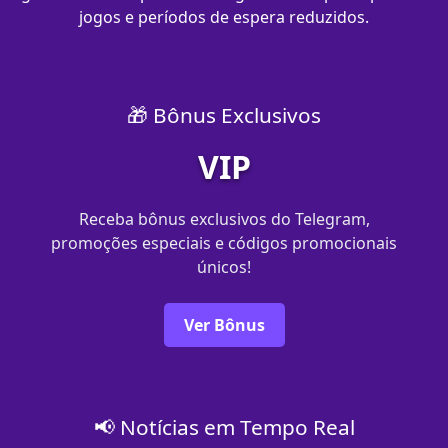
jogos e períodos de espera reduzidos.
🎁 Bônus Exclusivos
VIP
Receba bônus exclusivos do Telegram,
promoções especiais e códigos promocionais
únicos!
Ver Bônus
📢 Notícias em Tempo Real