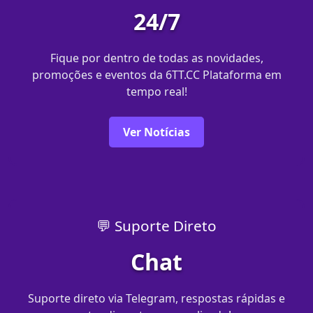
24/7
Fique por dentro de todas as novidades,
promoções e eventos da 6TT.CC Plataforma em
tempo real!
Ver Notícias
💬 Suporte Direto
Chat
Suporte direto via Telegram, respostas rápidas e