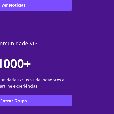
Ver Notícias
Comunidade VIP
1000+
unidade exclusiva de jogadores e
rtilhe experiências!
Entrar Grupo