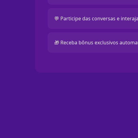
💬 Participe das conversas e interaj
🎁 Receba bônus exclusivos autom