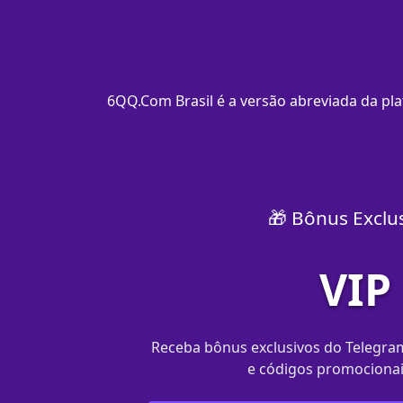
6QQ.Com Brasil é a versão abreviada da p
🎁 Bônus Exclu
VIP
Receba bônus exclusivos do Telegra
e códigos promocionai