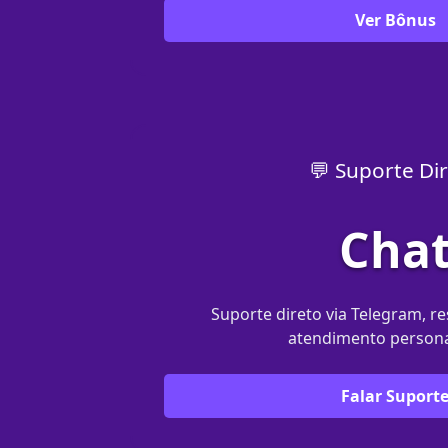
Ver Bônus
💬 Suporte Di
Cha
Suporte direto via Telegram, r
atendimento persona
Falar Suport