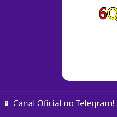
📱 Canal Oficial no Telegram!