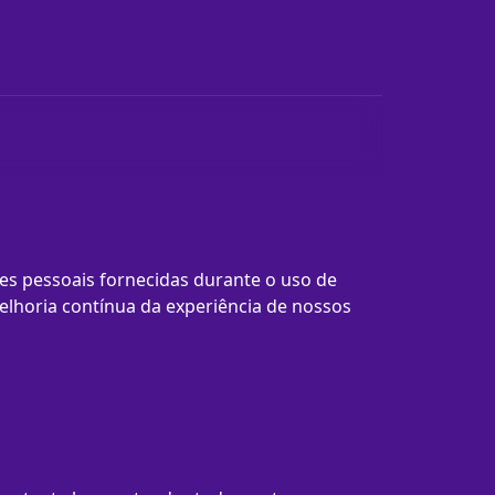
es pessoais fornecidas durante o uso de
elhoria contínua da experiência de nossos