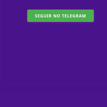
SEGUIR NO TELEGRAM