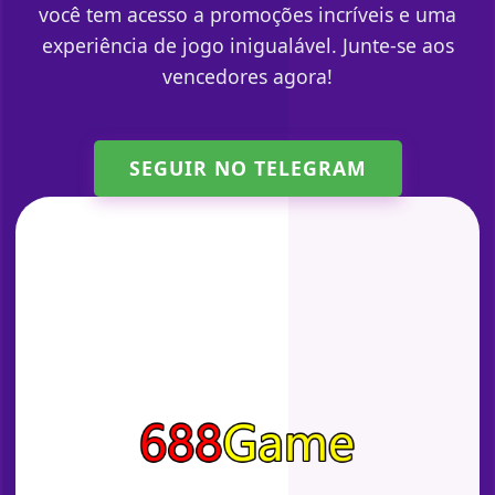
você tem acesso a promoções incríveis e uma
experiência de jogo inigualável. Junte-se aos
vencedores agora!
SEGUIR NO TELEGRAM