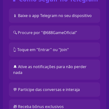
📱 Baixe o app Telegram no seu dispositivo
🔍 Procure por "@688GameOficial"
👆 Toque em "Entrar" ou "Join"
🔔 Ative as notificações para não perder
nada
💬 Participe das conversas e interaja
🎁 Receba bônus exclusivos