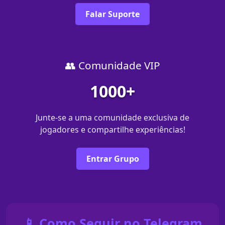
Falar Suporte
👥 Comunidade VIP
1000+
Junte-se a uma comunidade exclusiva de
jogadores e compartilhe experiências!
Entrar Grupo
📱 Como Seguir no Telegram