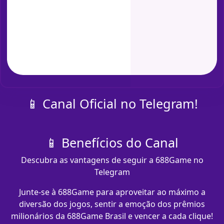
📱 Canal Oficial no Telegram!
📱 Benefícios do Canal
Descubra as vantagens de seguir a 688Game no
Telegram
Junte-se à 688Game para aproveitar ao máximo a
diversão dos jogos, sentir a emoção dos prêmios
milionários da 688Game Brasil e vencer a cada clique!