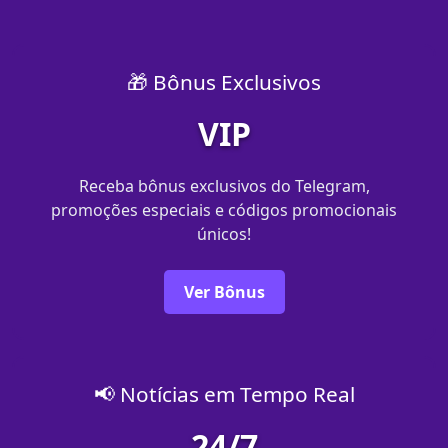
🎁 Bônus Exclusivos
VIP
Receba bônus exclusivos do Telegram,
promoções especiais e códigos promocionais
únicos!
Ver Bônus
📢 Notícias em Tempo Real
24/7