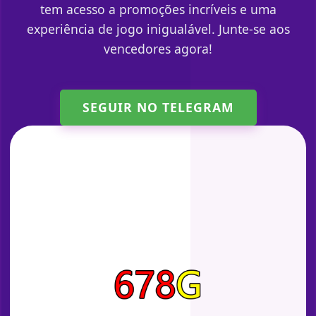
tem acesso a promoções incríveis e uma
experiência de jogo inigualável. Junte-se aos
vencedores agora!
SEGUIR NO TELEGRAM