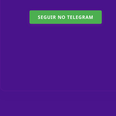
SEGUIR NO TELEGRAM