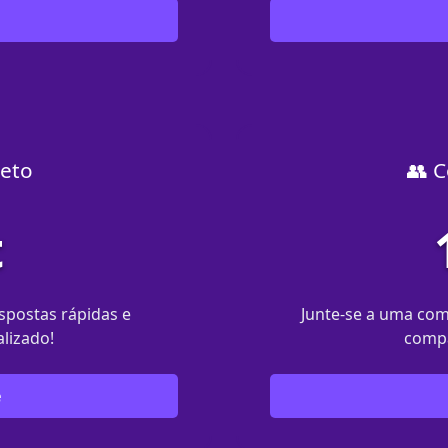
reto
👥 
t
espostas rápidas e
Junte-se a uma com
lizado!
compa
e