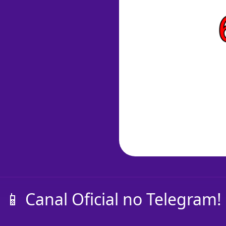
📱 Canal Oficial no Telegram!