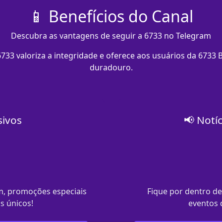
📱 Benefícios do Canal
Descubra as vantagens de seguir a 6733 no Telegram
6733 valoriza a integridade e oferece aos usuários da 6733 B
duradouro.
sivos
📢 Notí
m, promoções especiais
Fique por dentro d
s únicos!
eventos 