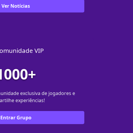
Ver Notícias
Comunidade VIP
1000+
unidade exclusiva de jogadores e
rtilhe experiências!
Entrar Grupo