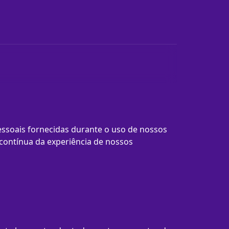
essoais fornecidas durante o uso de nossos
 contínua da experiência de nossos