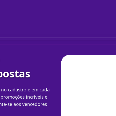
postas
 no cadastro e em cada
 promoções incríveis e
unte-se aos vencedores