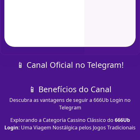
📱 Canal Oficial no Telegram!
📱 Benefícios do Canal
Descubra as vantagens de seguir a 666Ub Login no
Telegram
Explorando a Categoria Cassino Clássico do
666Ub
Login
: Uma Viagem Nostálgica pelos Jogos Tradicionais