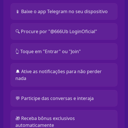
📱 Baixe o app Telegram no seu dispositivo
🔍 Procure por "@666Ub LoginOficial"
👆 Toque em "Entrar" ou "Join"
🔔 Ative as notificações para não perder
nada
💬 Participe das conversas e interaja
🎁 Receba bônus exclusivos
automaticamente