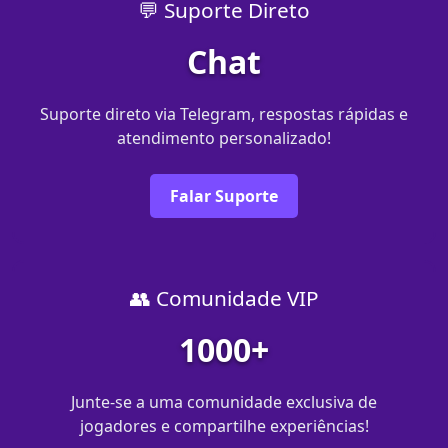
💬 Suporte Direto
Chat
Suporte direto via Telegram, respostas rápidas e
atendimento personalizado!
Falar Suporte
👥 Comunidade VIP
1000+
Junte-se a uma comunidade exclusiva de
jogadores e compartilhe experiências!