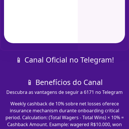
📱 Canal Oficial no Telegram!
📱 Benefícios do Canal
Descubra as vantagens de seguir a 6171 no Telegram
Weekly cashback de 10% sobre net losses oferece
insurance mechanism durante onboarding critical
period. Calculation: (Total Wagers - Total Wins) × 10% =
Cashback Amount. Example: wagered R$10.000, won