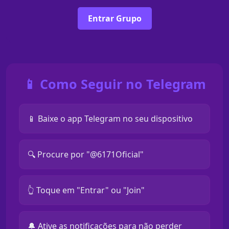
Entrar Grupo
📱 Como Seguir no Telegram
📱 Baixe o app Telegram no seu dispositivo
🔍 Procure por "@6171Oficial"
👆 Toque em "Entrar" ou "Join"
🔔 Ative as notificações para não perder