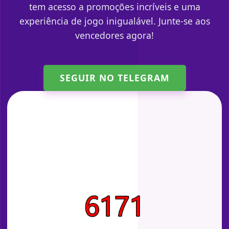
tem acesso a promoções incríveis e uma
experiência de jogo inigualável. Junte-se aos
vencedores agora!
SEGUIR NO TELEGRAM