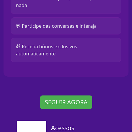
nada
💬 Participe das conversas e interaja
🎁 Receba bônus exclusivos
automaticamente
SEGUIR AGORA
Acessos