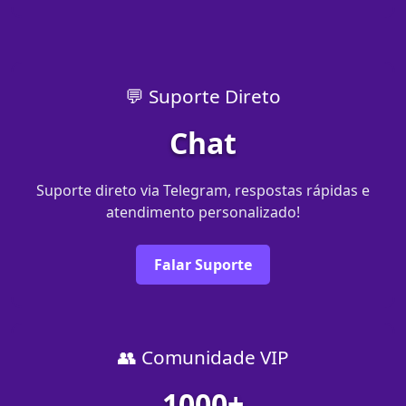
💬 Suporte Direto
Chat
Suporte direto via Telegram, respostas rápidas e
atendimento personalizado!
Falar Suporte
👥 Comunidade VIP
1000+