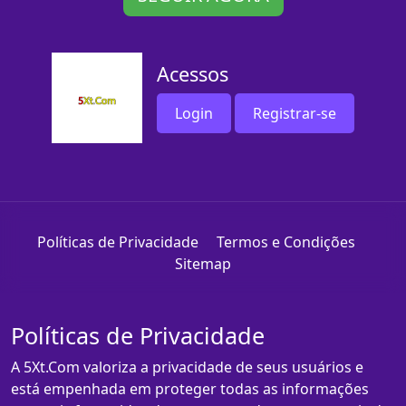
Acessos
Login
Registrar-se
Políticas de Privacidade
Termos e Condições
Sitemap
Políticas de Privacidade
A 5Xt.Com valoriza a privacidade de seus usuários e
está empenhada em proteger todas as informações