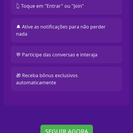
👆 Toque em "Entrar" ou "Join"
🔔 Ative as notificações para não perder
nada
💬 Participe das conversas e interaja
🎁 Receba bônus exclusivos
automaticamente
SEGUIR AGORA