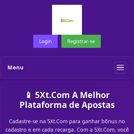
Login
Registrar-se
Menu
📱 5Xt.Com A Melhor
Plataforma de Apostas
Cadastre-se na 5Xt.Com para ganhar bônus no
cadastro e em cada recarga. Com a 5Xt.Com, você