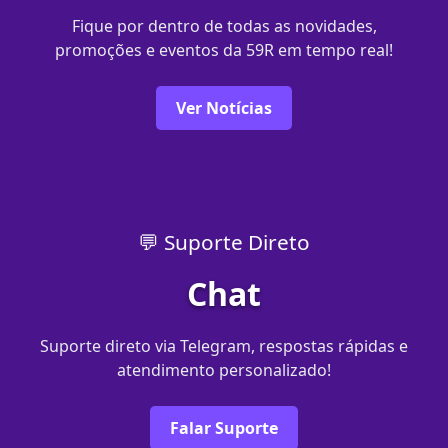
Fique por dentro de todas as novidades,
promoções e eventos da 59R em tempo real!
Ver Notícias
💬 Suporte Direto
Chat
Suporte direto via Telegram, respostas rápidas e
atendimento personalizado!
Falar Suporte