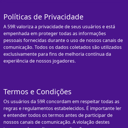
Políticas de Privacidade
A 59R valoriza a privacidade de seus usuários e está
empenhada em proteger todas as informações
pessoais fornecidas durante o uso de nossos canais de
comunicação. Todos os dados coletados são utilizados
exclusivamente para fins de melhoria contínua da
experiência de nossos jogadores.
Termos e Condições
Os usuários da 59R concordam em respeitar todas as
regras e regulamentos estabelecidos. É importante ler
e entender todos os termos antes de participar de
nossos canais de comunicação. A violação destes