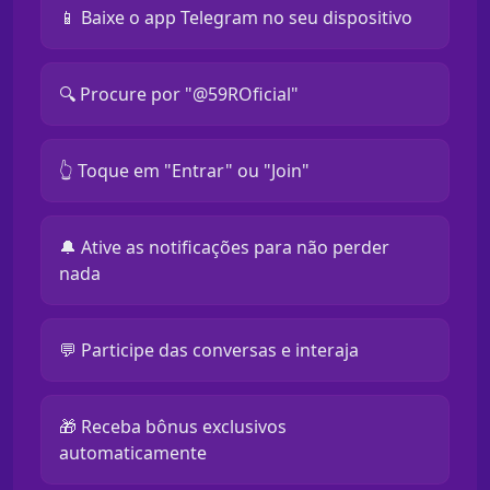
📱 Baixe o app Telegram no seu dispositivo
🔍 Procure por "@59ROficial"
👆 Toque em "Entrar" ou "Join"
🔔 Ative as notificações para não perder
nada
💬 Participe das conversas e interaja
🎁 Receba bônus exclusivos
automaticamente