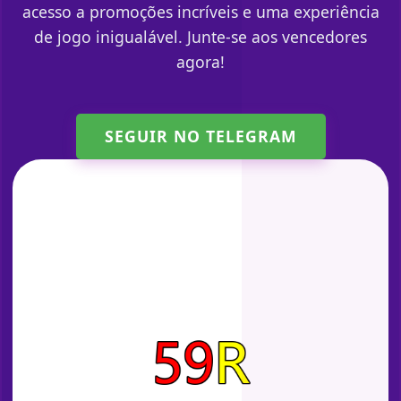
acesso a promoções incríveis e uma experiência
de jogo inigualável. Junte-se aos vencedores
agora!
SEGUIR NO TELEGRAM