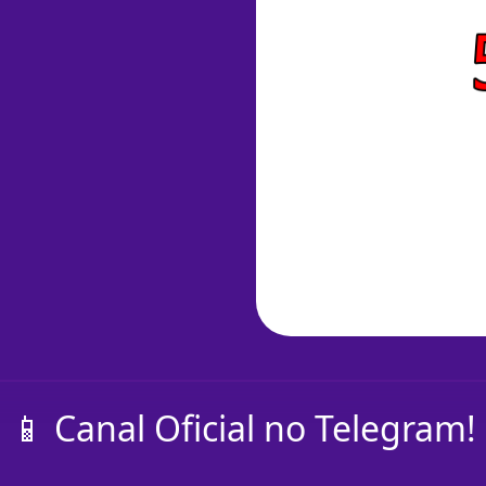
📱 Canal Oficial no Telegram!