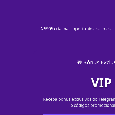
A 5905 cria mais oportunidades para l
🎁 Bônus Exclu
VIP
Receba bônus exclusivos do Telegra
e códigos promocionai