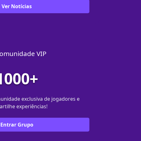
Ver Notícias
Comunidade VIP
1000+
unidade exclusiva de jogadores e
rtilhe experiências!
Entrar Grupo