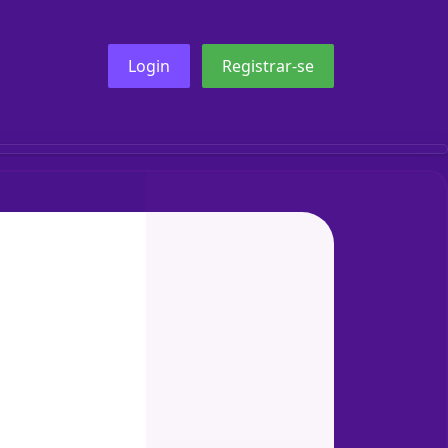
Login
Registrar-se