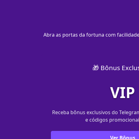
Abra as portas da fortuna com facilidad
🎁 Bônus Exclu
VIP
Receba bônus exclusivos do Telegra
e códigos promocionai
Ver Bônus