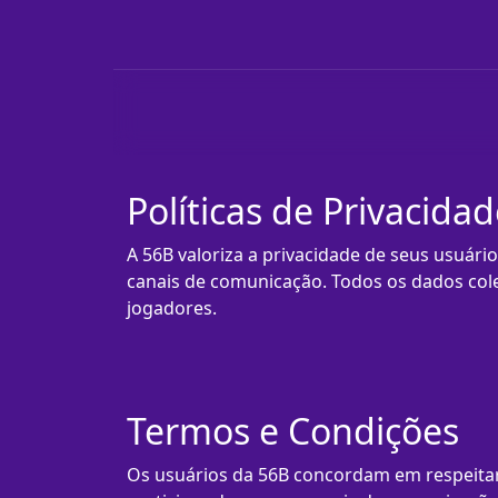
Políticas de Privacida
A 56B valoriza a privacidade de seus usuár
canais de comunicação. Todos os dados cole
jogadores.
Termos e Condições
Os usuários da 56B concordam em respeitar 