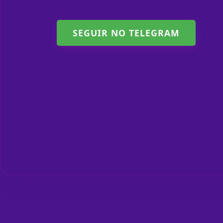
SEGUIR NO TELEGRAM