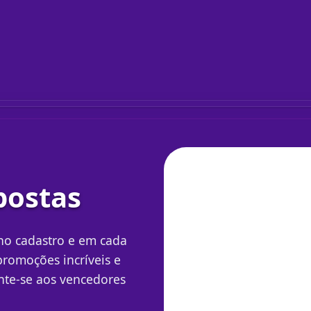
postas
no cadastro e em cada
promoções incríveis e
unte-se aos vencedores