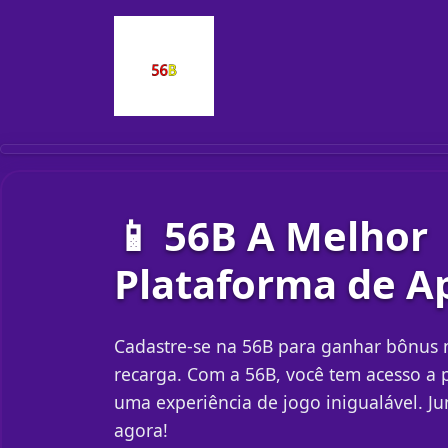
📱 56B A Melhor
Plataforma de A
Cadastre-se na 56B para ganhar bônus 
recarga. Com a 56B, você tem acesso a 
uma experiência de jogo inigualável. J
agora!