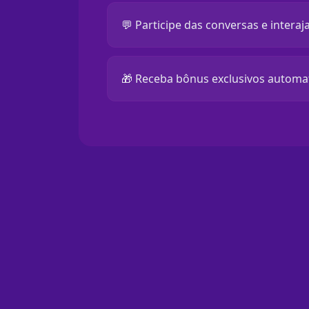
💬 Participe das conversas e interaj
🎁 Receba bônus exclusivos autom