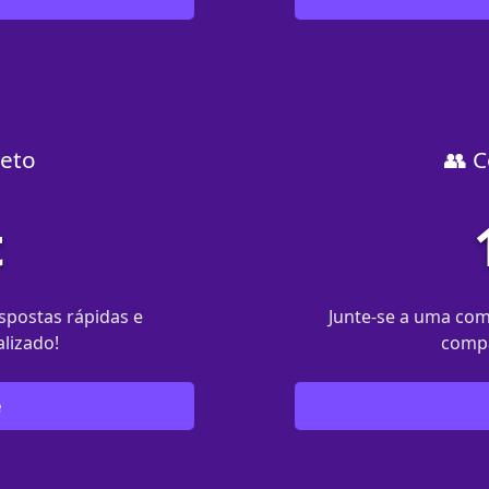
reto
👥 
t
espostas rápidas e
Junte-se a uma com
lizado!
compa
e