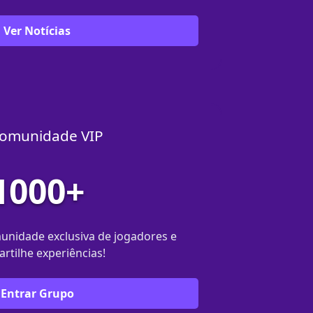
Ver Notícias
Comunidade VIP
1000+
unidade exclusiva de jogadores e
rtilhe experiências!
Entrar Grupo