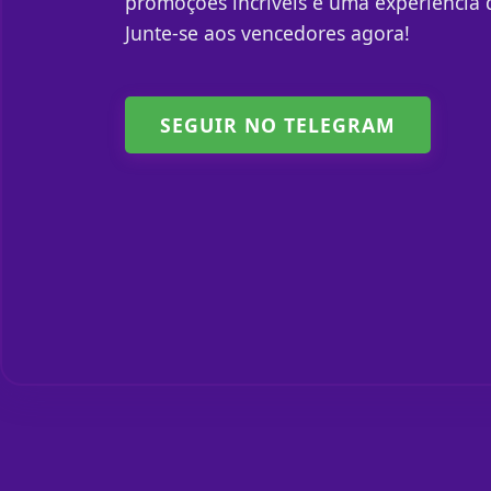
promoções incríveis e uma experiência d
Junte-se aos vencedores agora!
SEGUIR NO TELEGRAM