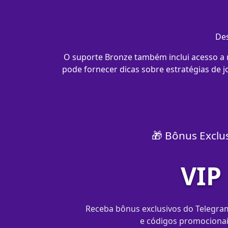
Des
O suporte Bronze também inclui acesso a r
pode fornecer dicas sobre estratégias de 
🎁 Bônus Exclu
VIP
Receba bônus exclusivos do Telegra
e códigos promocionai