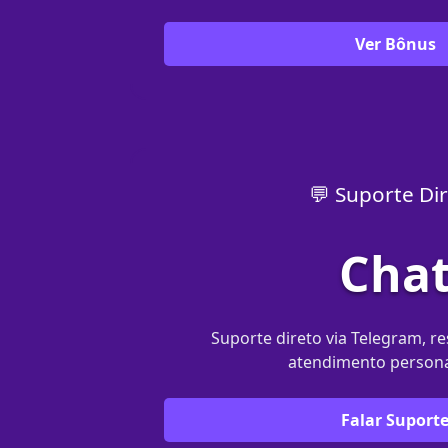
Ver Bônus
💬 Suporte Di
Cha
Suporte direto via Telegram, r
atendimento persona
Falar Suport