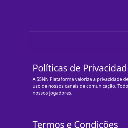
Políticas de Privacida
A 55NN Plataforma valoriza a privacidade 
uso de nossos canais de comunicação. Todos
nossos jogadores.
Termos e Condições