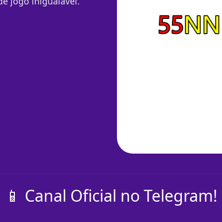
e jogo inigualável.
📱 Canal Oficial no Telegram!