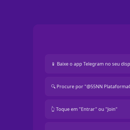
📱 Baixe o app Telegram no seu disp
🔍 Procure por "@55NN PlataformaO
👆 Toque em "Entrar" ou "Join"