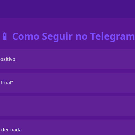
📱 Como Seguir no Telegram
ositivo
icial"
erder nada