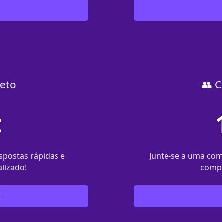
reto
👥 
t
espostas rápidas e
Junte-se a uma com
lizado!
compa
e