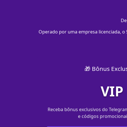
De
Operado por uma empresa licenciada, o 5
🎁 Bônus Exclu
VIP
Receba bônus exclusivos do Telegra
e códigos promocionai