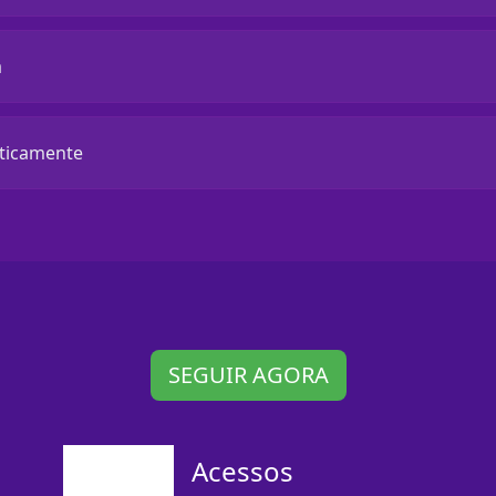
a
aticamente
SEGUIR AGORA
Acessos