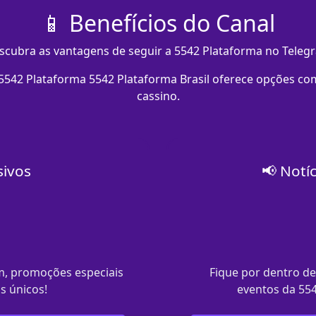
📱 Benefícios do Canal
scubra as vantagens de seguir a 5542 Plataforma no Teleg
542 Plataforma 5542 Plataforma Brasil oferece opções com
cassino.
sivos
📢 Notí
m, promoções especiais
Fique por dentro d
s únicos!
eventos da 55