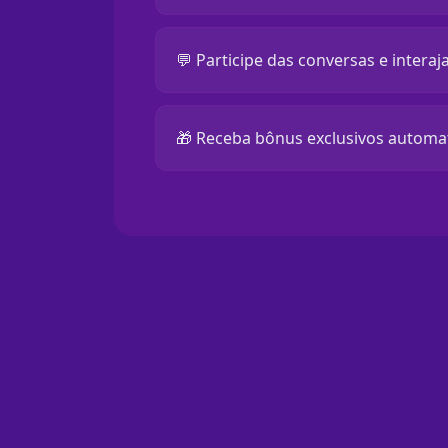
💬 Participe das conversas e interaj
🎁 Receba bônus exclusivos autom