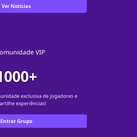
Ver Notícias
Comunidade VIP
1000+
unidade exclusiva de jogadores e
rtilhe experiências!
Entrar Grupo