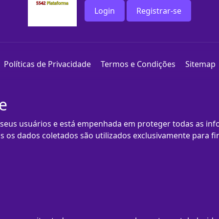
Login
Registrar-se
Políticas de Privacidade
Termos e Condições
Sitemap
de
e seus usuários e está empenhada em proteger todas as in
 os dados coletados são utilizados exclusivamente para fi