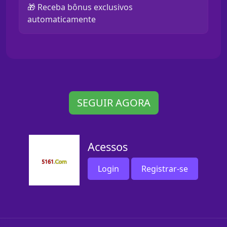
🎁 Receba bônus exclusivos
automaticamente
SEGUIR AGORA
Acessos
Login
Registrar-se