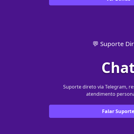
💬 Suporte Di
Cha
Suporte direto via Telegram, r
atendimento persona
Falar Suport