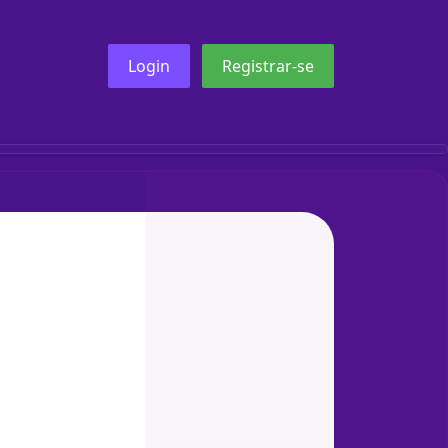
Login
Registrar-se