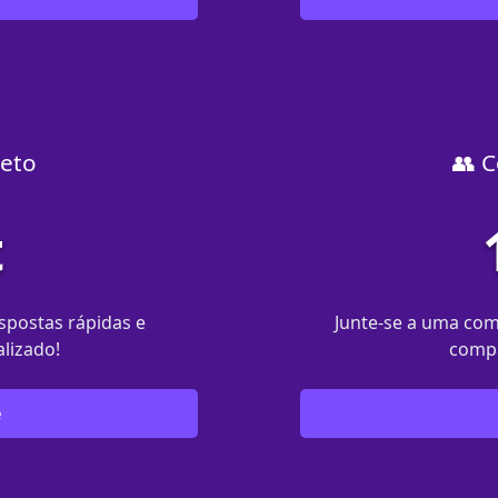
reto
👥 
t
espostas rápidas e
Junte-se a uma com
lizado!
compa
e