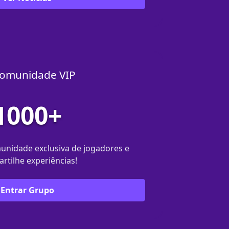
Comunidade VIP
1000+
unidade exclusiva de jogadores e
rtilhe experiências!
Entrar Grupo