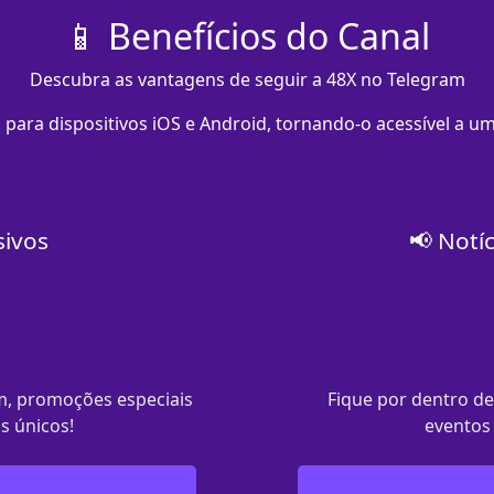
📱 Benefícios do Canal
Descubra as vantagens de seguir a 48X no Telegram
el para dispositivos iOS e Android, tornando-o acessível a 
sivos
📢 Notí
m, promoções especiais
Fique por dentro d
s únicos!
eventos