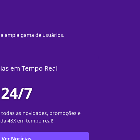
uma ampla gama de usuários.
cias em Tempo Real
24/7
e todas as novidades, promoções e
 da 48X em tempo real!
Ver Notícias