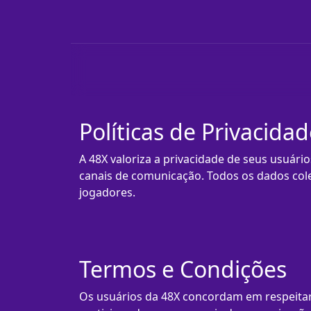
Políticas de Privacida
A 48X valoriza a privacidade de seus usuár
canais de comunicação. Todos os dados cole
jogadores.
Termos e Condições
Os usuários da 48X concordam em respeitar 