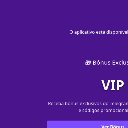
O aplicativo está disponív
🎁 Bônus Exclu
VIP
Receba bônus exclusivos do Telegra
e códigos promocionai
Ver Bônus