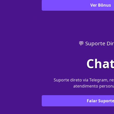
Ver Bônus
💬 Suporte Di
Cha
Suporte direto via Telegram, r
atendimento persona
Falar Suport