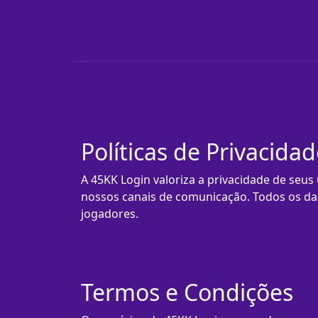
Políticas de Privacida
A 45KK Login valoriza a privacidade de seu
nossos canais de comunicação. Todos os dad
jogadores.
Termos e Condições