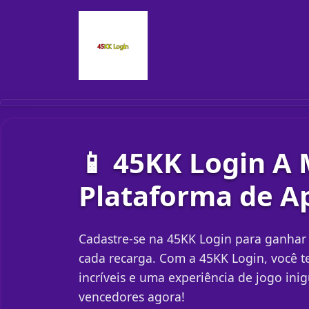
📱 45KK Login A
Plataforma de A
Cadastre-se na 45KK Login para ganhar
cada recarga. Com a 45KK Login, você 
incríveis e uma experiência de jogo inig
vencedores agora!