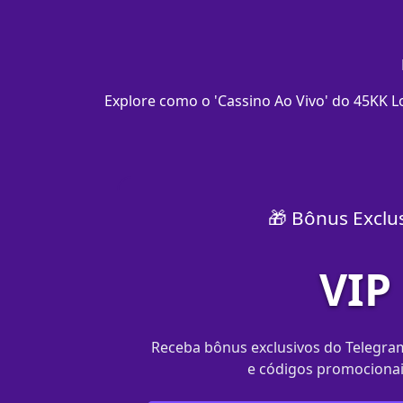
Explore como o 'Cassino Ao Vivo' do 45KK 
🎁 Bônus Exclu
VIP
Receba bônus exclusivos do Telegra
e códigos promocionai