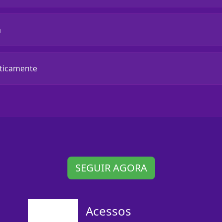
a
aticamente
SEGUIR AGORA
Acessos