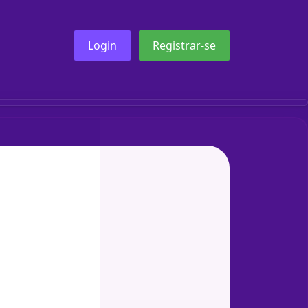
Login
Registrar-se