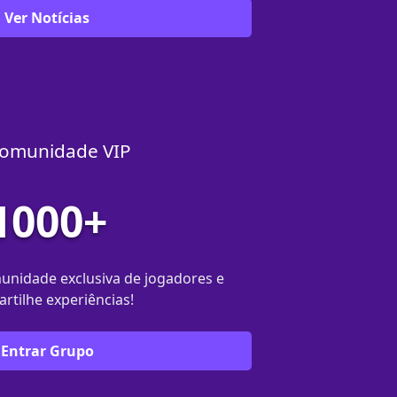
Ver Notícias
Comunidade VIP
1000+
unidade exclusiva de jogadores e
rtilhe experiências!
Entrar Grupo