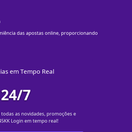
m
niência das apostas online, proporcionando
cias em Tempo Real
24/7
e todas as novidades, promoções e
45KK Login em tempo real!