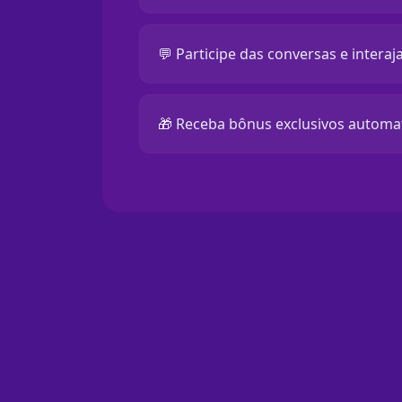
💬 Participe das conversas e interaj
🎁 Receba bônus exclusivos autom