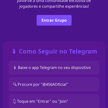
Junte-se a uma comunidade exclusiva de
jogadores e compartilhe experiências!
Entrar Grupo
📱 Como Seguir no Telegram
📱 Baixe o app Telegram no seu dispositivo
🔍 Procure por "@456AOficial"
👆 Toque em "Entrar" ou "Join"