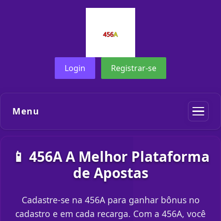
Login
Registrar-se
Menu
📱 456A A Melhor Plataforma
de Apostas
Cadastre-se na 456A para ganhar bônus no
cadastro e em cada recarga. Com a 456A, você