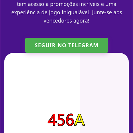
tem acesso a promoções incríveis e uma
experiência de jogo inigualável. Junte-se aos
vencedores agora!
SEGUIR NO TELEGRAM