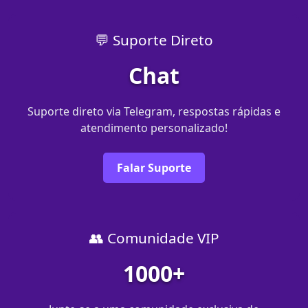
💬 Suporte Direto
Chat
Suporte direto via Telegram, respostas rápidas e
atendimento personalizado!
Falar Suporte
👥 Comunidade VIP
1000+