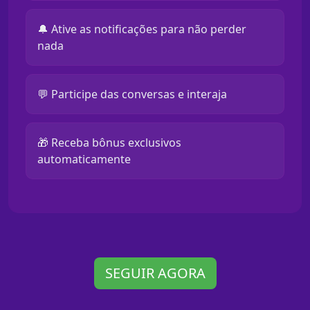
🔔 Ative as notificações para não perder
nada
💬 Participe das conversas e interaja
🎁 Receba bônus exclusivos
automaticamente
SEGUIR AGORA