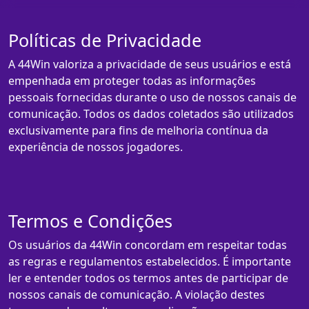
Políticas de Privacidade
A 44Win valoriza a privacidade de seus usuários e está
empenhada em proteger todas as informações
pessoais fornecidas durante o uso de nossos canais de
comunicação. Todos os dados coletados são utilizados
exclusivamente para fins de melhoria contínua da
experiência de nossos jogadores.
Termos e Condições
Os usuários da 44Win concordam em respeitar todas
as regras e regulamentos estabelecidos. É importante
ler e entender todos os termos antes de participar de
nossos canais de comunicação. A violação destes