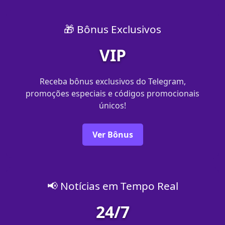
🎁 Bônus Exclusivos
VIP
Receba bônus exclusivos do Telegram,
promoções especiais e códigos promocionais
únicos!
Ver Bônus
📢 Notícias em Tempo Real
24/7