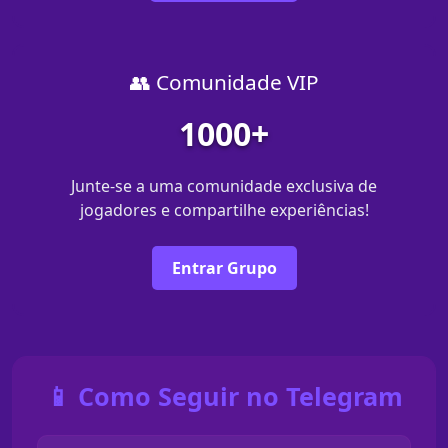
👥 Comunidade VIP
1000+
Junte-se a uma comunidade exclusiva de
jogadores e compartilhe experiências!
Entrar Grupo
📱 Como Seguir no Telegram