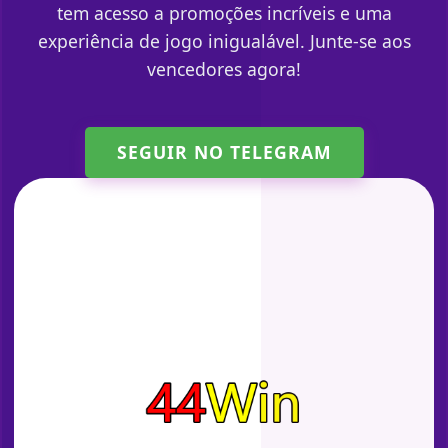
tem acesso a promoções incríveis e uma
experiência de jogo inigualável. Junte-se aos
vencedores agora!
SEGUIR NO TELEGRAM