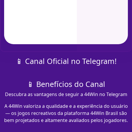
📱 Canal Oficial no Telegram!
📱 Benefícios do Canal
Descubra as vantagens de seguir a 44Win no Telegram
A 44Win valoriza a qualidade e a experiência do usuário
— os jogos recreativos da plataforma 44Win Brasil são
bem projetados e altamente avaliados pelos jogadores.