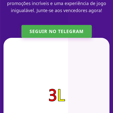
promoções incríveis e uma experiência de jogo
inigualável. Junte-se aos vencedores agora!
SEGUIR NO TELEGRAM