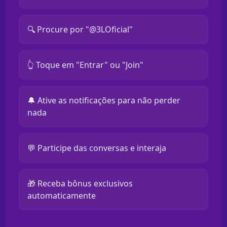
🔍 Procure por "@3LOficial"
👆 Toque em "Entrar" ou "Join"
🔔 Ative as notificações para não perder
nada
💬 Participe das conversas e interaja
🎁 Receba bônus exclusivos
automaticamente