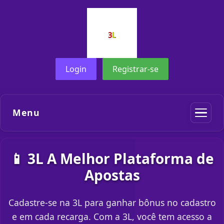
Login
Registrar-se
Menu
📱 3L A Melhor Plataforma de
Apostas
Cadastre-se na 3L para ganhar bônus no cadastro
e em cada recarga. Com a 3L, você tem acesso a