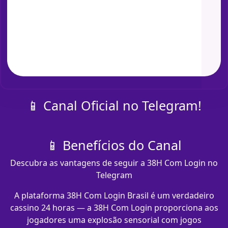
📱 Canal Oficial no Telegram!
📱 Benefícios do Canal
Descubra as vantagens de seguir a 38H Com Login no
Telegram
A plataforma 38H Com Login Brasil é um verdadeiro
cassino 24 horas — a 38H Com Login proporciona aos
jogadores uma explosão sensorial com jogos