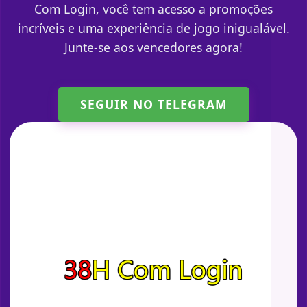
Com Login, você tem acesso a promoções
incríveis e uma experiência de jogo inigualável.
Junte-se aos vencedores agora!
SEGUIR NO TELEGRAM