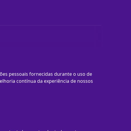
ões pessoais fornecidas durante o uso de
elhoria contínua da experiência de nossos