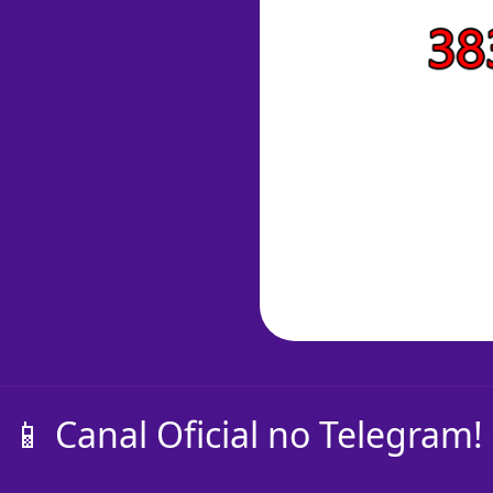
📱 Canal Oficial no Telegram!