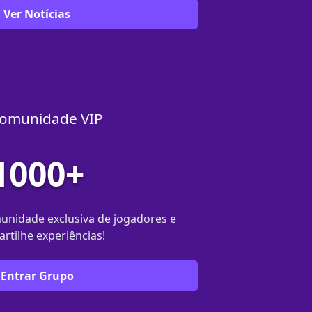
Ver Notícias
Comunidade VIP
1000+
unidade exclusiva de jogadores e
rtilhe experiências!
Entrar Grupo