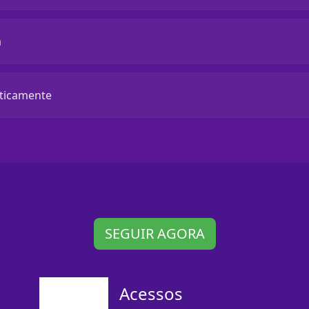
a
aticamente
SEGUIR AGORA
Acessos