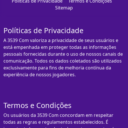
Políticas de Privacidade
Termos e Condições
Sitemap
Políticas de Privacidade
A 3539 Com valoriza a privacidade de seus usuários e
está empenhada em proteger todas as informações
pessoais fornecidas durante o uso de nossos canais de
comunicação. Todos os dados coletados são utilizados
exclusivamente para fins de melhoria contínua da
experiência de nossos jogadores.
Termos e Condições
Os usuários da 3539 Com concordam em respeitar
todas as regras e regulamentos estabelecidos. É