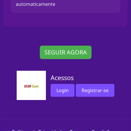
automaticamente
SEGUIR AGORA
Acessos
Login
Registrar-se