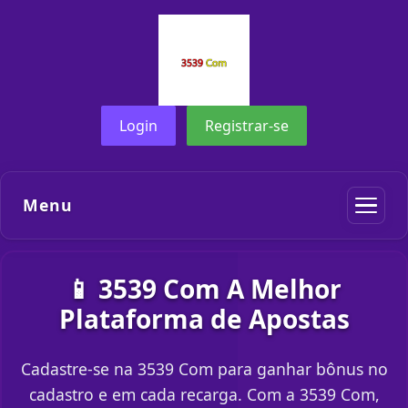
Login
Registrar-se
Menu
📱 3539 Com A Melhor
Plataforma de Apostas
Cadastre-se na 3539 Com para ganhar bônus no
cadastro e em cada recarga. Com a 3539 Com,