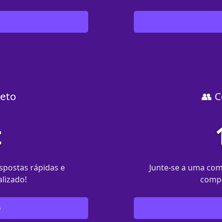
reto
👥 
t
espostas rápidas e
Junte-se a uma com
lizado!
compa
e