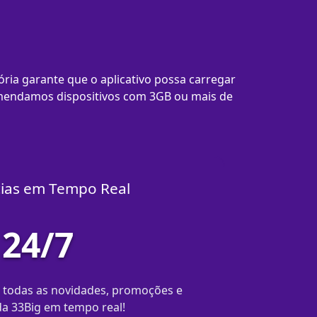
ia garante que o aplicativo possa carregar
comendamos dispositivos com 3GB ou mais de
cias em Tempo Real
24/7
e todas as novidades, promoções e
da 33Big em tempo real!