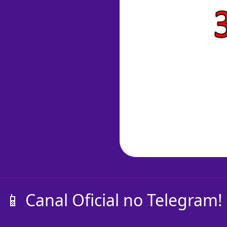
📱 Canal Oficial no Telegram!