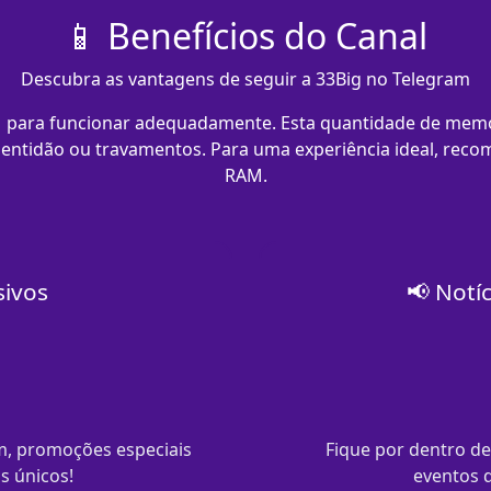
📱 Benefícios do Canal
Descubra as vantagens de seguir a 33Big no Telegram
 para funcionar adequadamente. Esta quantidade de memór
lentidão ou travamentos. Para uma experiência ideal, re
RAM.
sivos
📢 Notí
m, promoções especiais
Fique por dentro d
s únicos!
eventos 