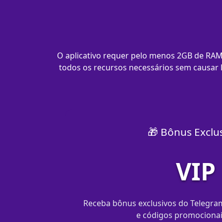
O aplicativo requer pelo menos 2GB de RAM
todos os recursos necessários sem causar 
🎁 Bônus Exclu
VIP
Receba bônus exclusivos do Telegra
e códigos promocionai