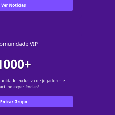
Ver Notícias
Comunidade VIP
1000+
unidade exclusiva de jogadores e
rtilhe experiências!
Entrar Grupo