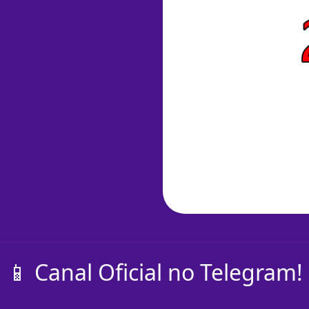
📱 Canal Oficial no Telegram!