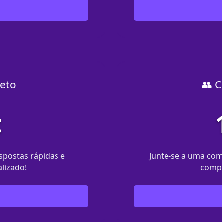
reto
👥 
t
espostas rápidas e
Junte-se a uma com
lizado!
compa
e