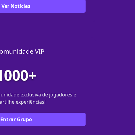
Ver Notícias
Comunidade VIP
1000+
unidade exclusiva de jogadores e
rtilhe experiências!
Entrar Grupo