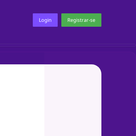
Login
Registrar-se