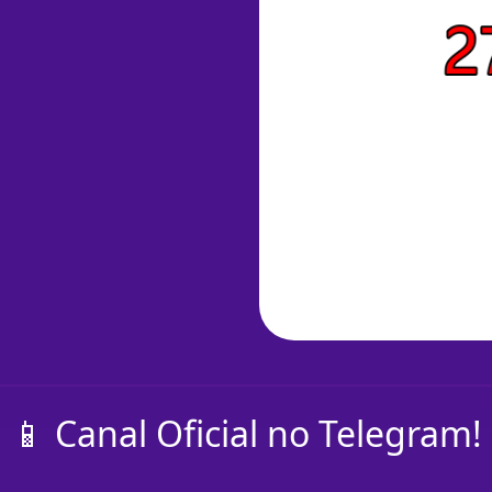
📱 Canal Oficial no Telegram!