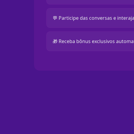
💬 Participe das conversas e interaj
🎁 Receba bônus exclusivos autom