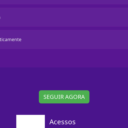
a
aticamente
SEGUIR AGORA
Acessos