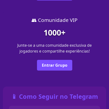
👥 Comunidade VIP
1000+
Junte-se a uma comunidade exclusiva de
jogadores e compartilhe experiências!
Entrar Grupo
📱 Como Seguir no Telegram