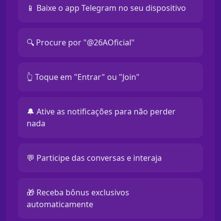
📱 Baixe o app Telegram no seu dispositivo
🔍 Procure por "@26AOficial"
👆 Toque em "Entrar" ou "Join"
🔔 Ative as notificações para não perder
nada
💬 Participe das conversas e interaja
🎁 Receba bônus exclusivos
automaticamente