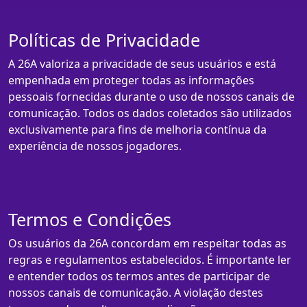
Políticas de Privacidade
A 26A valoriza a privacidade de seus usuários e está
empenhada em proteger todas as informações
pessoais fornecidas durante o uso de nossos canais de
comunicação. Todos os dados coletados são utilizados
exclusivamente para fins de melhoria contínua da
experiência de nossos jogadores.
Termos e Condições
Os usuários da 26A concordam em respeitar todas as
regras e regulamentos estabelecidos. É importante ler
e entender todos os termos antes de participar de
nossos canais de comunicação. A violação destes