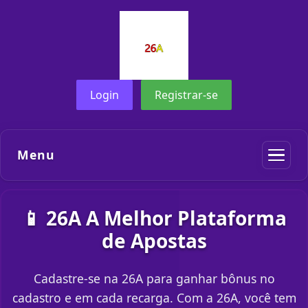
Login
Registrar-se
Menu
📱 26A A Melhor Plataforma
de Apostas
Cadastre-se na 26A para ganhar bônus no
cadastro e em cada recarga. Com a 26A, você tem