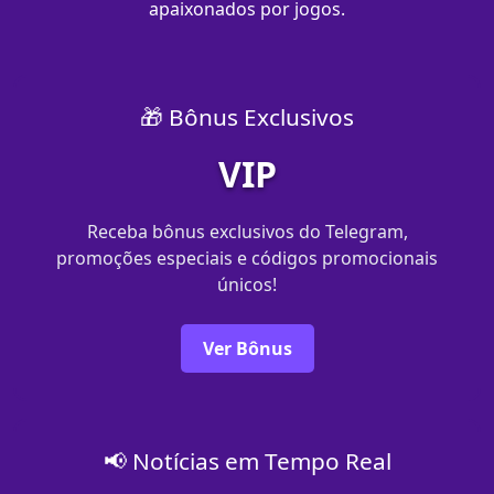
apaixonados por jogos.
🎁 Bônus Exclusivos
VIP
Receba bônus exclusivos do Telegram,
promoções especiais e códigos promocionais
únicos!
Ver Bônus
📢 Notícias em Tempo Real