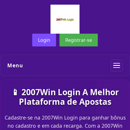
Login
Registrar-se
Menu
📱 2007Win Login A Melhor
Plataforma de Apostas
Cadastre-se na 2007Win Login para ganhar bônus
no cadastro e em cada recarga. Com a 2007Win