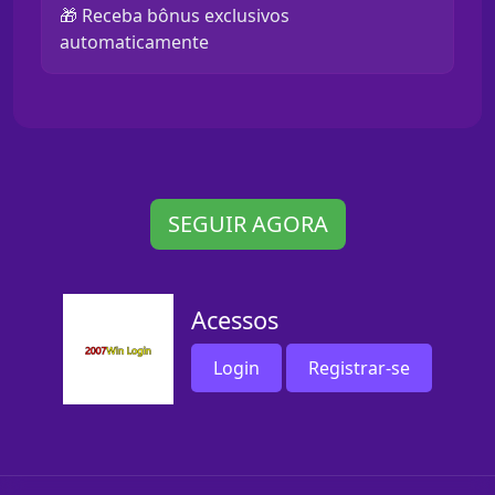
🎁 Receba bônus exclusivos
automaticamente
SEGUIR AGORA
Acessos
Login
Registrar-se