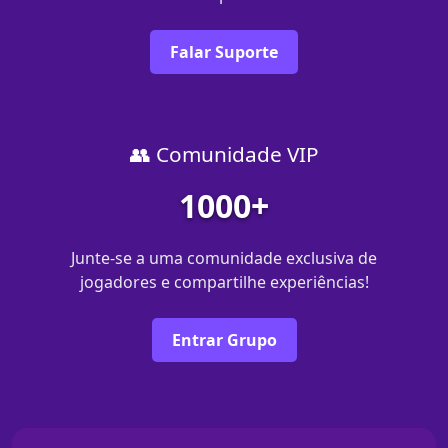
Falar Suporte
👥 Comunidade VIP
1000+
Junte-se a uma comunidade exclusiva de
jogadores e compartilhe experiências!
Entrar Grupo