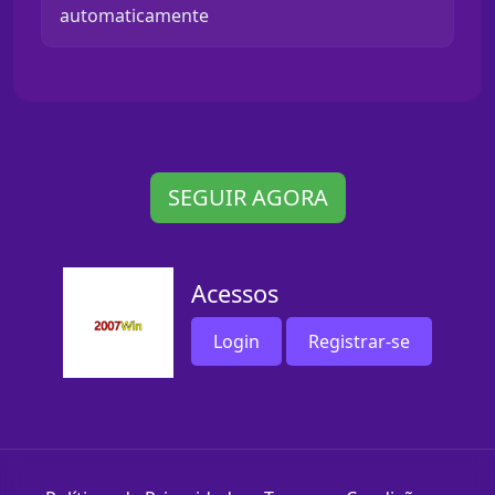
automaticamente
SEGUIR AGORA
Acessos
Login
Registrar-se