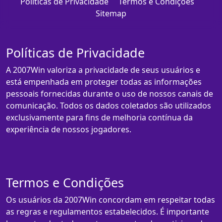
Políticas de Privacidade
Termos e Condições
Sitemap
Políticas de Privacidade
A 2007Win valoriza a privacidade de seus usuários e
está empenhada em proteger todas as informações
pessoais fornecidas durante o uso de nossos canais de
comunicação. Todos os dados coletados são utilizados
exclusivamente para fins de melhoria contínua da
experiência de nossos jogadores.
Termos e Condições
Os usuários da 2007Win concordam em respeitar todas
as regras e regulamentos estabelecidos. É importante