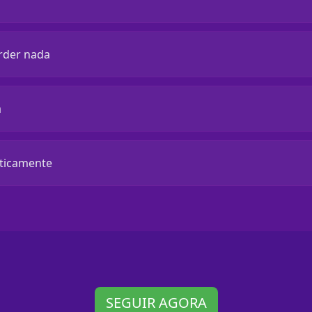
erder nada
a
aticamente
SEGUIR AGORA