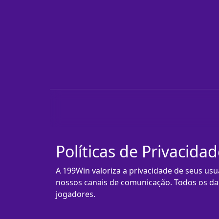
Políticas de Privacida
A 199Win valoriza a privacidade de seus us
nossos canais de comunicação. Todos os dad
jogadores.