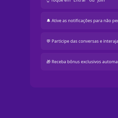
👆 Toque em "Entrar" ou "Join"
🔔 Ative as notificações para não p
💬 Participe das conversas e interaj
🎁 Receba bônus exclusivos autom