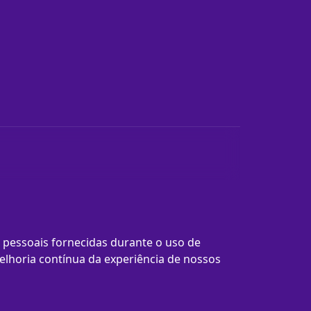
 pessoais fornecidas durante o uso de
elhoria contínua da experiência de nossos