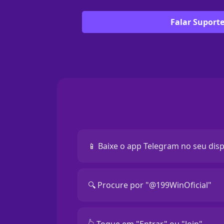
Falar Suport
📱 Baixe o app Telegram no seu disp
🔍 Procure por "@199WinOficial"