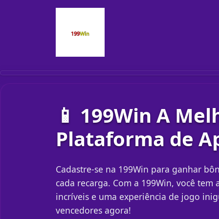
📱 199Win A Mel
Plataforma de A
Cadastre-se na 199Win para ganhar bôn
cada recarga. Com a 199Win, você tem 
incríveis e uma experiência de jogo inig
vencedores agora!