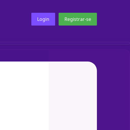
Login
Registrar-se