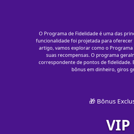
O Programa de Fidelidade é uma das princi
funcionalidade foi projetada para oferece
artigo, vamos explorar como o Programa 
suas recompensas. O programa geralm
correspondente de pontos de fidelidade.
bônus em dinheiro, giros gr
🎁 Bônus Exclu
VIP