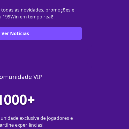
e todas as novidades, promoções e
a 199Win em tempo real!
Ver Notícias
Comunidade VIP
1000+
unidade exclusiva de jogadores e
rtilhe experiências!