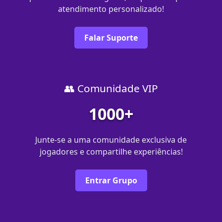
atendimento personalizado!
Falar Suporte
👥 Comunidade VIP
1000+
Junte-se a uma comunidade exclusiva de
jogadores e compartilhe experiências!
Entrar Grupo