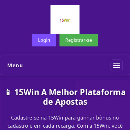
Login
Registrar-se
Menu
📱 15Win A Melhor Plataforma
de Apostas
Cadastre-se na 15Win para ganhar bônus no
cadastro e em cada recarga. Com a 15Win, você