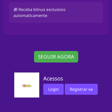
🎁 Receba bônus exclusivos
automaticamente
SEGUIR AGORA
Acessos
Login
Registrar-se