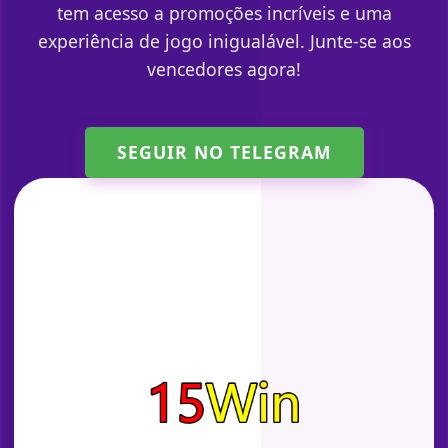
tem acesso a promoções incríveis e uma
experiência de jogo inigualável. Junte-se aos
vencedores agora!
SEGUIR NO TELEGRAM