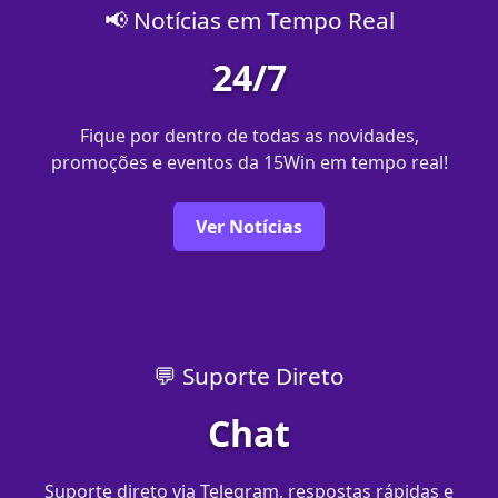
📢 Notícias em Tempo Real
24/7
Fique por dentro de todas as novidades,
promoções e eventos da 15Win em tempo real!
Ver Notícias
💬 Suporte Direto
Chat
Suporte direto via Telegram, respostas rápidas e