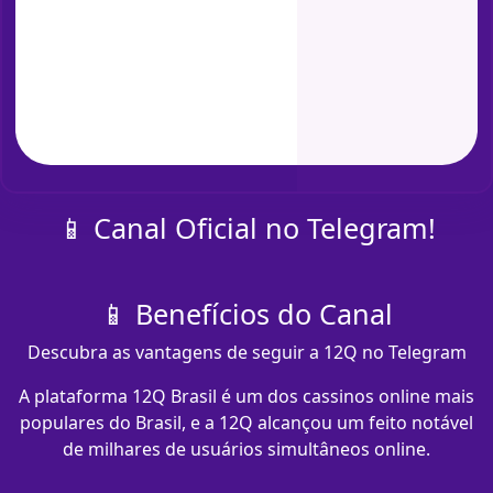
📱 Canal Oficial no Telegram!
📱 Benefícios do Canal
Descubra as vantagens de seguir a 12Q no Telegram
A plataforma 12Q Brasil é um dos cassinos online mais
populares do Brasil, e a 12Q alcançou um feito notável
de milhares de usuários simultâneos online.