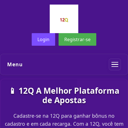
Login
Registrar-se
Menu
📱 12Q A Melhor Plataforma
de Apostas
Cadastre-se na 12Q para ganhar bônus no
cadastro e em cada recarga. Com a 12Q, você tem