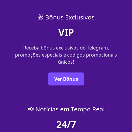
🎁 Bônus Exclusivos
VIP
Receba bônus exclusivos do Telegram,
promoções especiais e códigos promocionais
únicos!
Ver Bônus
📢 Notícias em Tempo Real
24/7