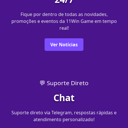
Fique por dentro de todas as novidades,
promoções e eventos da 11Win Game em tempo
real!
Ver Notícias
💬 Suporte Direto
Chat
Suporte direto via Telegram, respostas rápidas e
atendimento personalizado!