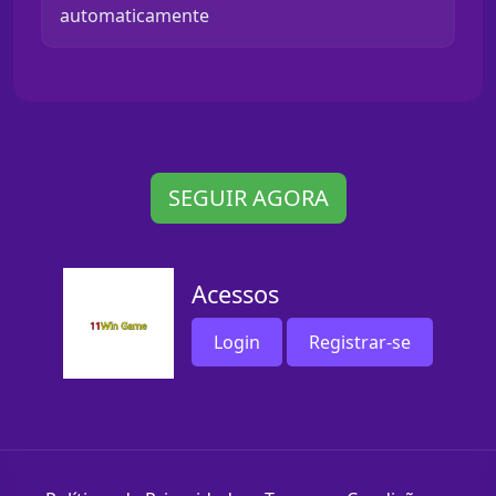
automaticamente
SEGUIR AGORA
Acessos
Login
Registrar-se