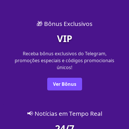
🎁 Bônus Exclusivos
VIP
Receba bônus exclusivos do Telegram,
promoções especiais e códigos promocionais
únicos!
Ver Bônus
📢 Notícias em Tempo Real
24/7