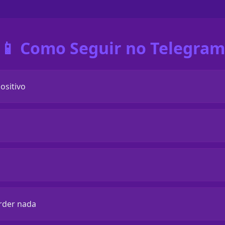
📱 Como Seguir no Telegram
ositivo
erder nada