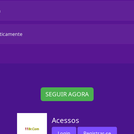
a
aticamente
SEGUIR AGORA
Acessos
Login
Registrar-se