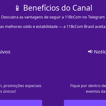
📱 Benefícios do Canal
Descubra as vantagens de seguir a 11Br.Com no Telegram
 as melhores odds e estabilidade — a 11Br.Com Brasil aceit
sivos
📢 Notí
m, promoções especiais
Fique por dentro d
s únicos!
eventos da