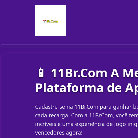
📱 11Br.Com A M
Plataforma de A
Cadastre-se na 11Br.Com para ganhar b
cada recarga. Com a 11Br.Com, você te
incríveis e uma experiência de jogo inig
vencedores agora!