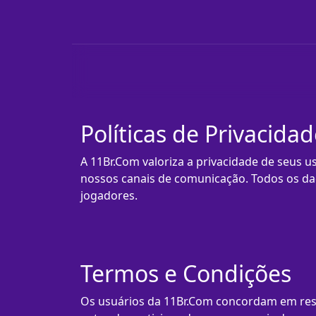
Políticas de Privacida
A 11Br.Com valoriza a privacidade de seus 
nossos canais de comunicação. Todos os dad
jogadores.
Termos e Condições
Os usuários da 11Br.Com concordam em respe