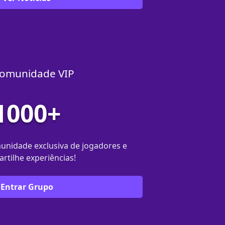
Comunidade VIP
1000+
unidade exclusiva de jogadores e
rtilhe experiências!
Entrar Grupo