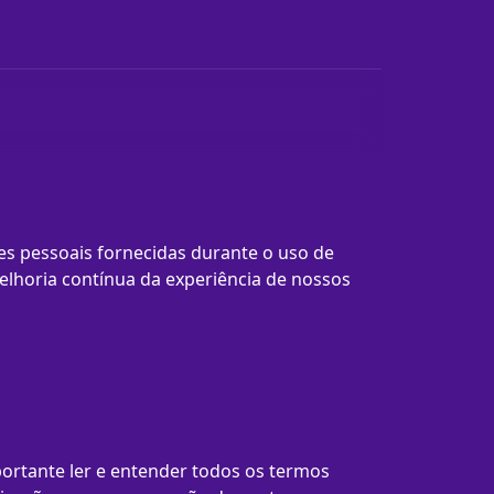
es pessoais fornecidas durante o uso de
elhoria contínua da experiência de nossos
ortante ler e entender todos os termos