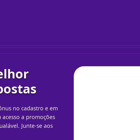
elhor
postas
ônus no cadastro e em
m acesso a promoções
ualável. Junte-se aos