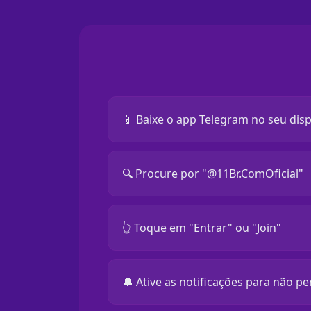
📱 Baixe o app Telegram no seu disp
🔍 Procure por "@11Br.ComOficial"
👆 Toque em "Entrar" ou "Join"
🔔 Ative as notificações para não p