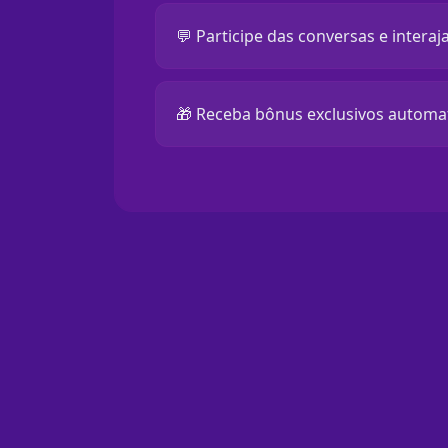
💬 Participe das conversas e interaj
🎁 Receba bônus exclusivos autom