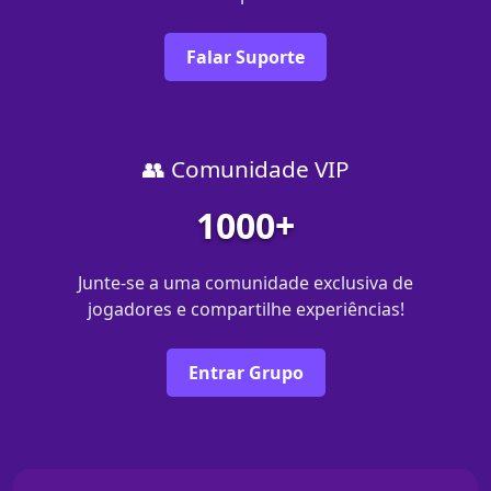
Falar Suporte
👥 Comunidade VIP
1000+
Junte-se a uma comunidade exclusiva de
jogadores e compartilhe experiências!
Entrar Grupo