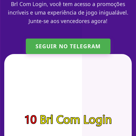
Brl Com Login, você tem acesso a promoções
incríveis e uma experiência de jogo inigualável.
Junte-se aos vencedores agora!
SEGUIR NO TELEGRAM