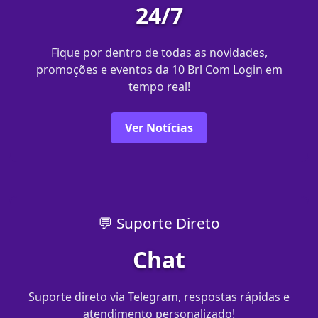
24/7
Fique por dentro de todas as novidades,
promoções e eventos da 10 Brl Com Login em
tempo real!
Ver Notícias
💬 Suporte Direto
Chat
Suporte direto via Telegram, respostas rápidas e
atendimento personalizado!