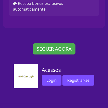
🎁 Receba bônus exclusivos
automaticamente
SEGUIR AGORA
Acessos
Login
Registrar-se