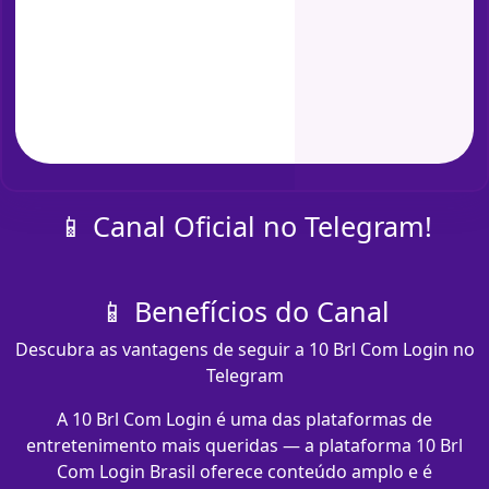
📱 Canal Oficial no Telegram!
📱 Benefícios do Canal
Descubra as vantagens de seguir a 10 Brl Com Login no
Telegram
A 10 Brl Com Login é uma das plataformas de
entretenimento mais queridas — a plataforma 10 Brl
Com Login Brasil oferece conteúdo amplo e é