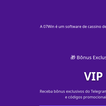
A 07Win é um software de cassino de
🎁 Bônus Exclu
VIP
Receba bônus exclusivos do Telegra
e códigos promocionai