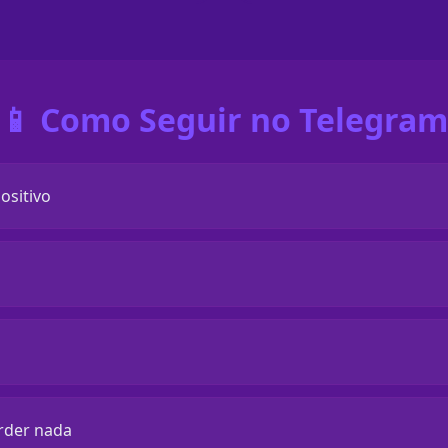
📱 Como Seguir no Telegram
ositivo
erder nada