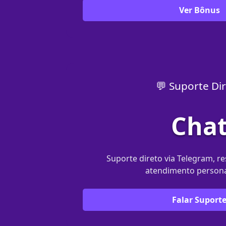
Ver Bônus
💬 Suporte Di
Cha
Suporte direto via Telegram, r
atendimento persona
Falar Suport