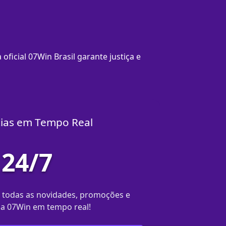
icial 07Win Brasil garante justiça e
cias em Tempo Real
24/7
e todas as novidades, promoções e
a 07Win em tempo real!