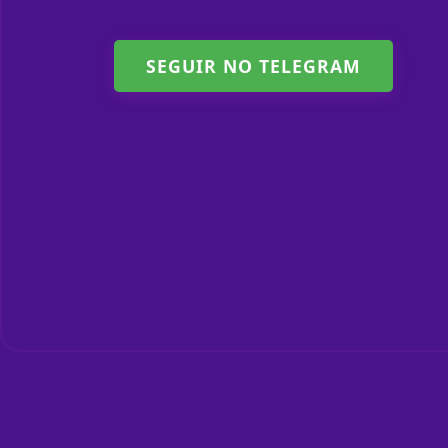
SEGUIR NO TELEGRAM