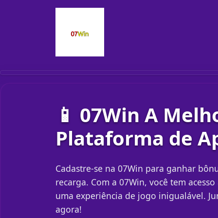
📱 07Win A Melh
Plataforma de A
Cadastre-se na 07Win para ganhar bônu
recarga. Com a 07Win, você tem acesso 
uma experiência de jogo inigualável. J
agora!