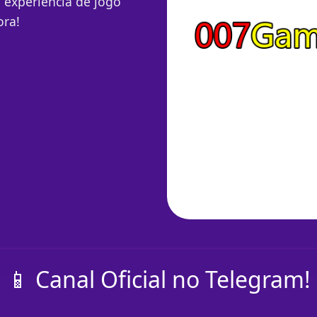
 experiência de jogo
ora!
📱 Canal Oficial no Telegram!