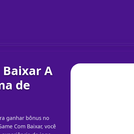
Baixar A
ma de
ra ganhar bônus no
Game Com Baixar, você