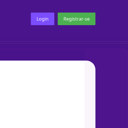
Login
Registrar-se