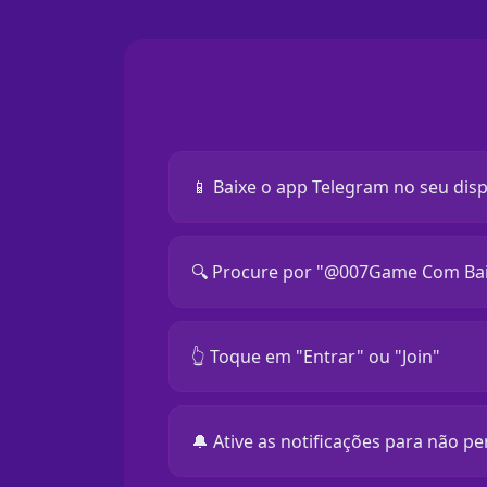
📱 Baixe o app Telegram no seu disp
🔍 Procure por "@007Game Com Baix
👆 Toque em "Entrar" ou "Join"
🔔 Ative as notificações para não p