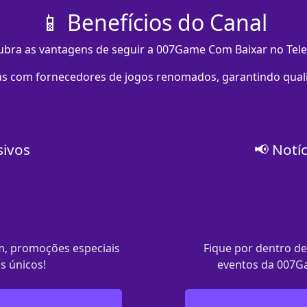
📱 Benefícios do Canal
ubra as vantagens de seguir a 007Game Com Baixar no Tel
 com fornecedores de jogos renomados, garantindo quali
sivos
📢 Notí
m, promoções especiais
Fique por dentro d
s únicos!
eventos da 007G