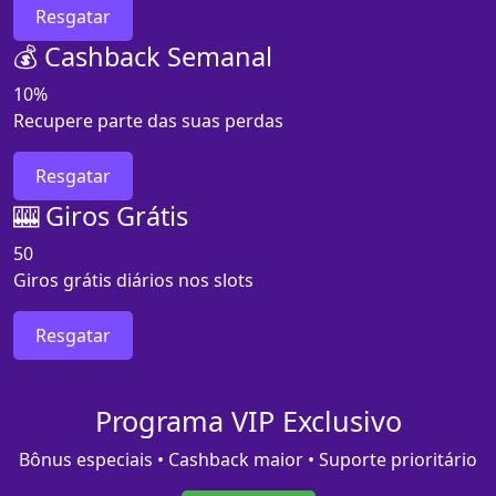
Resgatar
💰 Cashback Semanal
10%
Recupere parte das suas perdas
Resgatar
🎰 Giros Grátis
50
Giros grátis diários nos slots
Resgatar
Programa VIP Exclusivo
Bônus especiais • Cashback maior • Suporte prioritário