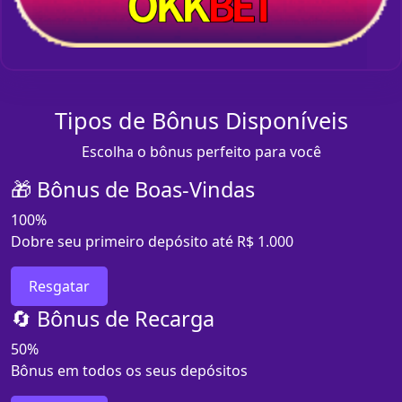
Tipos de Bônus Disponíveis
Escolha o bônus perfeito para você
🎁 Bônus de Boas-Vindas
100%
Dobre seu primeiro depósito até R$ 1.000
Resgatar
🔄 Bônus de Recarga
50%
Bônus em todos os seus depósitos