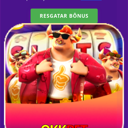
RESGATAR BÔNUS