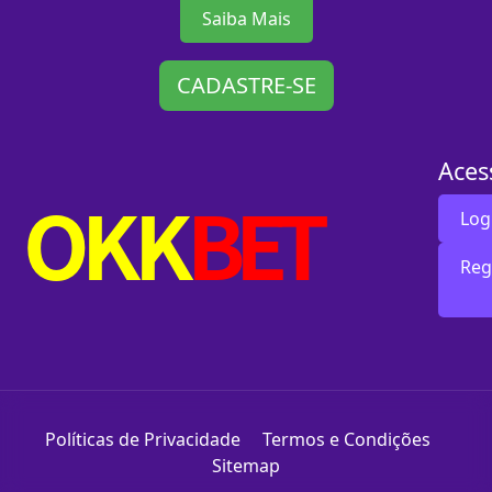
Saiba Mais
CADASTRE-SE
Aces
Log
Reg
Políticas de Privacidade
Termos e Condições
Sitemap