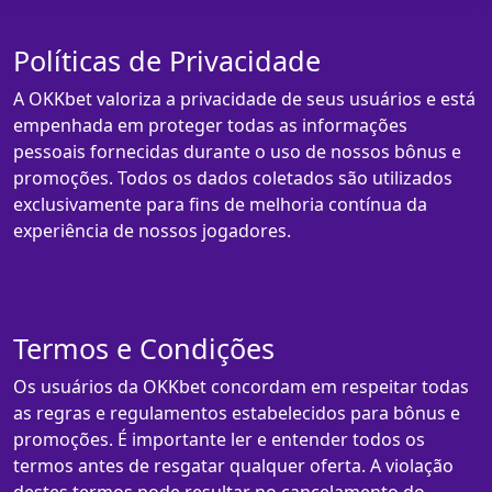
Políticas de Privacidade
A OKKbet valoriza a privacidade de seus usuários e está
empenhada em proteger todas as informações
pessoais fornecidas durante o uso de nossos bônus e
promoções. Todos os dados coletados são utilizados
exclusivamente para fins de melhoria contínua da
experiência de nossos jogadores.
Termos e Condições
Os usuários da OKKbet concordam em respeitar todas
as regras e regulamentos estabelecidos para bônus e
promoções. É importante ler e entender todos os
termos antes de resgatar qualquer oferta. A violação